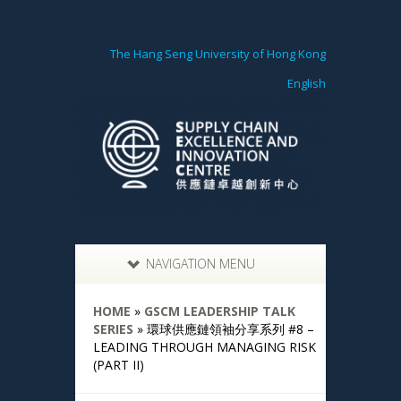
The Hang Seng University of Hong Kong
English
NAVIGATION MENU
HOME
»
GSCM LEADERSHIP TALK
SERIES
»
環球供應鏈領袖分享系列 #8 –
LEADING THROUGH MANAGING RISK
(PART II)