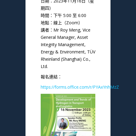
日期：2023年11月16日（星
期四）
時間：下午 5:00 至 6:00
地點：線上（Zoom）
講者：Mr Roy Meng, Vice
General Manager, Asset
Integrity Management,
Energy & Environment, TÜV
Rheinland (Shanghai) Co.,
Ltd.
報名連結：
https://forms.office.com/r/PYAxYnhMzZ