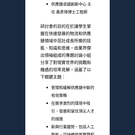
供應鏈卓越創新中心 主
任 黃彥璋博士工程師
研討會的目的在於讓學生掌
握在快速發展的物流和供應
鏈領域中茁壯成長所需的技
能、知識和思維。由業界傑
出領袖組成的專題討論小組
分享了對現實世界的挑戰和
機遇的坦率見解，涵蓋了以
下關鍵主題：
管理和緩解供應鏈中斷的
有效策略
在競爭激烈的環境中吸
引、發展和留住頂尖人才
的措施
新興行業趨勢，包括人工
智能、可持續發展實踐和