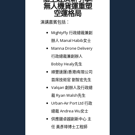
無人機貨運重塑
空運格局
演講嘉賓包括：
MightyFly 行政總裁兼創
辦人 Manal Habib女士
Manna Drone Delivery
行政總裁兼創辦人
Bobby Healy先生
順豐速運(香港)有限公司
首席技術官 劉智宏先生
Valqari
創辦人及行政總
裁
Ryan Walsh先生
Urban-Air Port Ltd 行政
總裁 Andrea Wu女士
供應鏈卓越創新中心 主
任 黃彥璋博士工程師