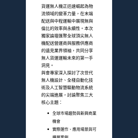
貨運無人機正迅速崛起為物
流領域的變革力量，在末端
配送與中程運輸中展現無與
倫比的效率與永續性。本次
獨家論壇匯聚全球頂尖無人
機配送營運商與服務供應商
的遠見業界領袖，共同分享
無人貨運運輸未來的第一手
洞見。
與會專家深入探討了次世代
無人機設計、全棧自動化技
術及人工智慧驅動物流系統
的尖端進展，討論聚焦三大
核心主題：
全球市場趨勢與新興商業
機會
實際運作、應用場景與可
擴展案例